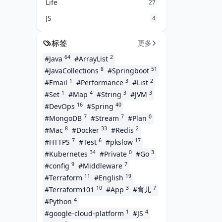
Life
27
JS
4
标签
更多
64
2
#Java
#ArrayList
8
51
#JavaCollections
#Springboot
1
3
2
#Email
#Performance
#List
1
4
3
3
#Set
#Map
#String
#JVM
16
40
#DevOps
#Spring
7
7
0
#MongoDB
#Stream
#Plan
8
33
2
#Mac
#Docker
#Redis
7
6
17
#HTTPS
#Test
#pkslow
34
0
3
#Kubernetes
#Private
#Go
9
7
#config
#Middleware
11
19
#Terraform
#English
10
3
7
#Terraform101
#App
#育儿
4
#Python
1
4
#google-cloud-platform
#JS