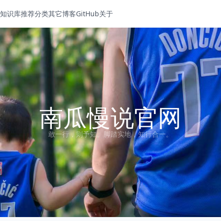
知识库
推荐分类
其它博客
GitHub
关于
南瓜慢说官网
敢一行，则予知。脚踏实地，知行合一。