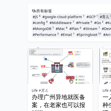
所有标签
4
1
1
#JS
#google-cloud-platform
#GCP
#育儿
9
7
0
3
#config
#Middleware
#Private
#Go
#K
7
8
0
7
#MongoDB
#Mac
#Plan
#Stream
#De
3
1
51
#Performance
#Email
#Springboot
#Arr
Life
#育儿
Life
办理广州异地就医备
一
案，在老家也可以报
种