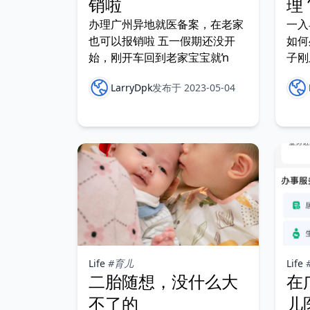
销啦
理
办理广州异地就医备案，在老家
一入
也可以报销啦 五一假期还没开
如何
始，刚开车回到老家宝宝就ŉ
子刚
LarryDpk
发布于 2023-05-04
Life
#育儿
Life
二胎随想，没什么大
在
不了的
儿