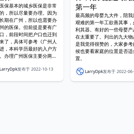
第一年
医保基本的城乡医保是非常
的，所以尽量要办理。因为
最高频的母婴九大件，陪我
长期在广州，所以也需要办
艰难的第一年工欲善其事，
州的医保。但前提是要有广
利其器。有好的一些母婴产
口，前段时间把户口也迁到
在太重要了。列出的九大物
来了，具体可参考《广州人
是我觉得很赞的，大家参考
进，本科学历最好的入户方
候也要看家庭的位置是否适
。办理广州医保主要分两部
置。
（1） 医保登记，这个就是
LarryDpk
发布于 2022-10-13
保，交钱，证明你有医保
LarryDpk
发布于 2022-06-
（2） 办理医保