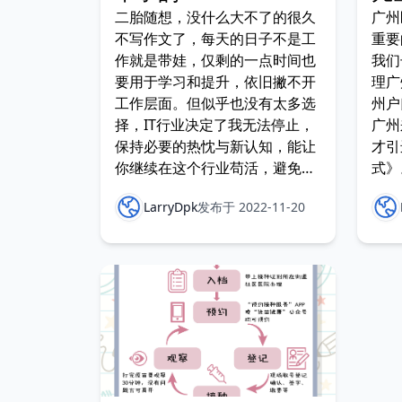
二胎随想，没什么大不了的很久
广州
不写作文了，每天的日子不是工
重要
作就是带娃，仅剩的一点时间也
我们
要用于学习和提升，依旧撇不开
理广
工作层面。但似乎也没有太多选
州户
择，IT行业决定了我无法停止，
广州
保持必要的热忱与新认知，能让
才引
你继续在这个行业苟活，避免被
式》
淘汰或过早被淘汰。今年七月，
分：
LarryDpk
发布于 2022-11-20
老婆生下了女儿，儿女双全的我
买医
确实很开心，对未来
了；