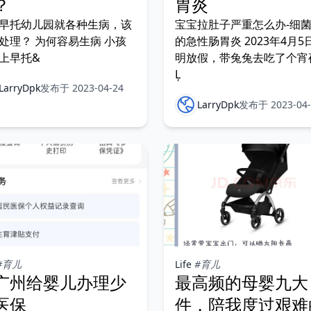
？
胃炎
早托幼儿园就各种生病，该
宝宝拉肚子严重怎么办-细
处理？ 为何容易生病 小孩
的急性肠胃炎 2023年4月5
上早托&
明放假，带兔兔去吃了个宵
Ļ
LarryDpk
发布于 2023-04-24
LarryDpk
发布于 2023-04-
#育儿
Life
#育儿
广州给婴儿办理少
最高频的母婴九大
医保
件，陪我度过艰难