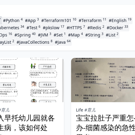
7
4
3
10
11
19
#Python
#App
#Terraform101
#Terraform
#English
34
6
17
7
2
33
ubernetes
#Test
#pkslow
#HTTPS
#Redis
#Docker
16
40
3
1
4
3
2
vOps
#Spring
#JVM
#Set
#Map
#String
#List
2
8
64
ayList
#JavaCollections
#Java
#育儿
Life
#育儿
入早托幼儿园就各
宝宝拉肚子严重怎
生病，该如何处
办-细菌感染的急