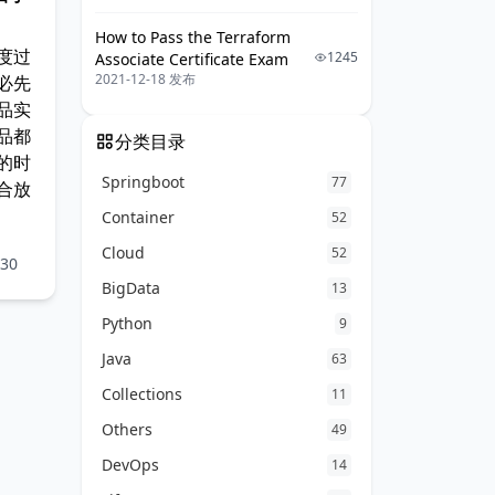
How to Pass the Terraform
度过
1245
Associate Certificate Exam
2021-12-18 发布
必先
品实
品都
分类目录
的时
Springboot
77
合放
Container
52
Cloud
52
30
BigData
13
Python
9
Java
63
Collections
11
Others
49
DevOps
14