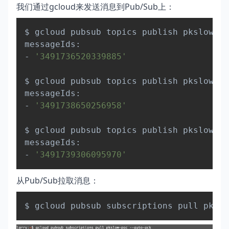
我们通过gcloud来发送消息到Pub/Sub上：
Copy
$ gcloud pubsub topics publish pkslow-po
messageIds:

- 
'3491736520339885'
$ gcloud pubsub topics publish pkslow-po
messageIds:

- 
'3491738650256958'
$ gcloud pubsub topics publish pkslow-po
messageIds:

- 
'3491739306095970'
从Pub/Sub拉取消息：
Copy