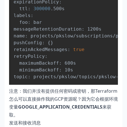
expirationPolicy:

  ttl: 
300000
.500s

labels:

  foo: bar

messageRetentionDuration: 1200s

name: projects/pkslow/subscriptions/pksl
pushConfig: 
{
}
retainAckedMessages: 
true
retryPolicy:

  maximumBackoff: 600s

  minimumBackoff: 10s

注意：我们并没有提供任何密码或密钥，那Terraform
怎么可以直接操作我的GCP资源呢？因为它会根据环境
变量
GOOGLE_APPLICATION_CREDENTIALS
来获
取。
发送和接收消息