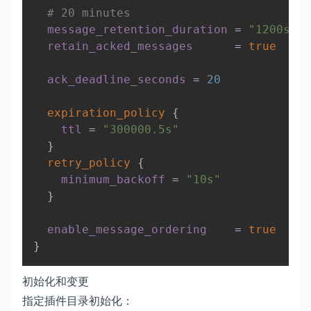
# 20 minutes
message_retention_duration
=
"1200s"
retain_acked_messages
=
true
ack_deadline_seconds
=
20
expiration_policy
{
ttl
=
"300000.5s"
}
retry_policy
{
minimum_backoff
=
"10s"
}
enable_message_ordering
=
true
}
初始化和变更
指定插件目录初始化：