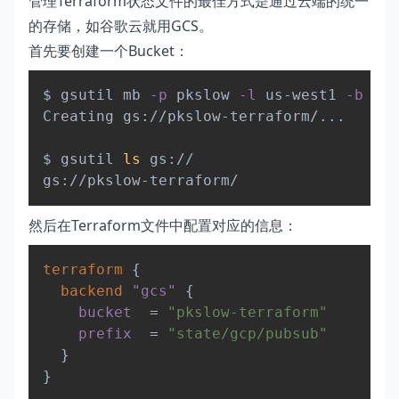
管理Terraform状态文件的最佳方式是通过云端的统一
的存储，如谷歌云就用GCS。
首先要创建一个Bucket：
Copy
$ gsutil mb 
-p
 pkslow 
-l
 us-west1 
-b
 on 
Creating gs://pkslow-terraform/
..
.

$ gsutil 
ls
 gs://

然后在Terraform文件中配置对应的信息：
Copy
terraform
{
backend
 "gcs" 
{
bucket
=
"pkslow-terraform"
prefix
=
"state/gcp/pubsub"
}
}