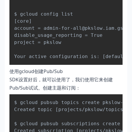
[
core
]
account 
=
 admin-for-all@pkslow.iam.gserv
disable_usage_reporting 
=
 True

project 
=
 pkslow

Your active configuration is: 
[
default
]
使用gcloud创建Pub/Sub
SDK设置好后，就可以使用了，我们使用它来创建
Pub/Sub试试。创建主题和订阅：
Copy
$ gcloud pubsub topics create pkslow-tes
Created topic 
[
projects/pkslow/topics/pk
$ gcloud pubsub subscriptions create pks
Created subscription 
[
projects/pkslow/su