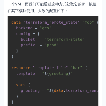
一个VM，而我们可能通过这种方式获取它的IP，以便
在其它模块使用。大致的配置如下：
Copy
data 
"terraform_remote_state"
"foo"
{
backend
=
"gcs"
config
=
{
bucket
=
"terraform-state"
prefix
=
"prod"
}
}
resource 
"template_file"
"bar"
{
template
=
"
$
{
greeting
}
"
vars
{
greeting
=
"
$
{
data
.
terraform_remote_
}
}