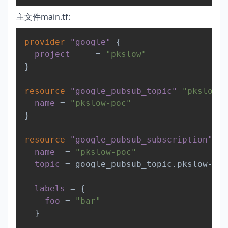
主文件main.tf
:
Copy
provider
 "google" 
{
project
=
"pkslow"
}
resource 
"google_pubsub_topic"
"pkslow-p
name
=
"pkslow-poc"
}
resource 
"google_pubsub_subscription"
"p
name
=
"pkslow-poc"
topic
=
 google_pubsub_topic.pkslow-poc
labels
=
{
foo
=
"bar"
}