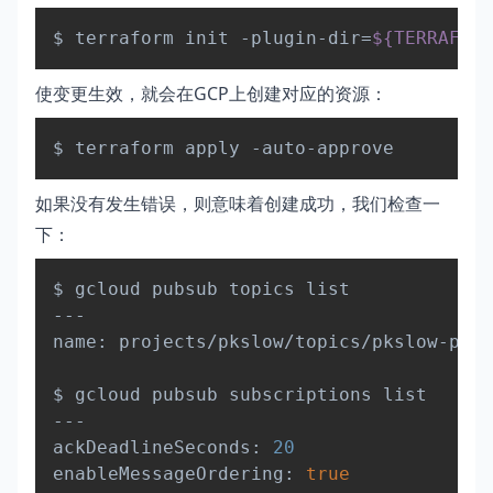
Copy
$ terraform init -plugin-dir
=
${TERRAFORM
使变更生效，就会在GCP上创建对应的资源：
Copy
如果没有发生错误，则意味着创建成功，我们检查一
下：
Copy
$ gcloud pubsub topics list

---

name: projects/pkslow/topics/pkslow-poc

$ gcloud pubsub subscriptions list

---

ackDeadlineSeconds: 
20
enableMessageOrdering: 
true