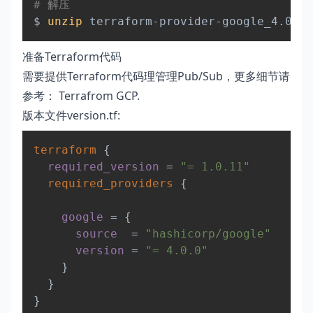
# 解压
$ 
unzip
准备Terraform代码
需要提供Terraform代码理管理Pub/Sub，更多细节请
参考：
Terrafrom GCP
.
版本文件version.tf
:
Copy
terraform
{
required_version
=
"= 1.0.11"
required_providers
{
google
=
{
source
=
"hashicorp/google"
version
=
"= 4.0.0"
}
}
}