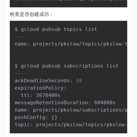
检查是否创建成功：
Copy
$ gcloud pubsub topics list

---

name: projects/pkslow/topics/pkslow-test

$ gcloud pubsub subscriptions list

---

ackDeadlineSeconds: 
10
expirationPolicy:

  ttl: 2678400s

messageRetentionDuration: 604800s

name: projects/pkslow/subscriptions/pksl
pushConfig: 
{
}