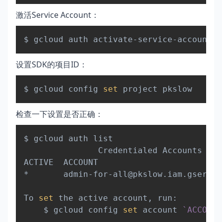
激活Service Account：
Copy
$ gcloud auth activate-service-account a
设置SDK的项目ID：
Copy
$ gcloud config 
set
检查一下设置是否正确：
Copy
$ gcloud auth list

               Credentialed Accounts

ACTIVE  ACCOUNT

*       admin-for-all@pkslow.iam.gservic
To 
set
 the active account, run:

    $ gcloud config 
set
 account 
`
ACCOUNT