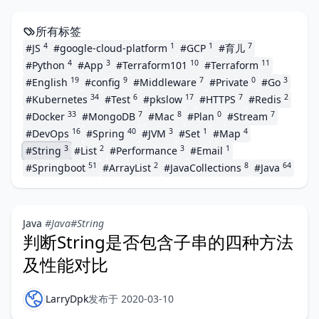
所有标签
4
1
1
7
#JS
#google-cloud-platform
#GCP
#育儿
4
3
10
11
#Python
#App
#Terraform101
#Terraform
19
9
7
0
3
#English
#config
#Middleware
#Private
#Go
34
6
17
7
2
#Kubernetes
#Test
#pkslow
#HTTPS
#Redis
33
7
8
0
7
#Docker
#MongoDB
#Mac
#Plan
#Stream
16
40
3
1
4
#DevOps
#Spring
#JVM
#Set
#Map
3
2
3
1
#String
#List
#Performance
#Email
51
2
8
64
#Springboot
#ArrayList
#JavaCollections
#Java
Java
#Java
#String
判断String是否包含子串的四种方法
及性能对比
LarryDpk
发布于 2020-03-10