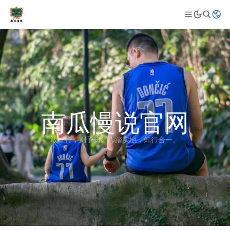
南瓜慢说官网
敢一行，则予知。脚踏实地，知行合一。