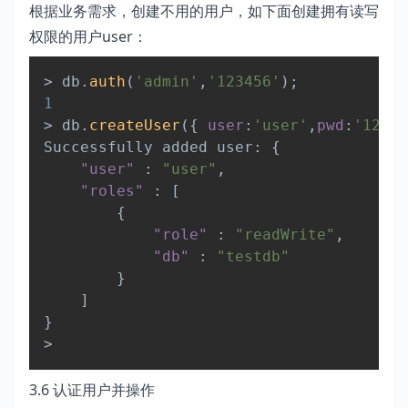
根据业务需求，创建不用的用户，如下面创建拥有读写
权限的用户user：
Copy
>
 db
.
auth
(
'admin'
,
'123456'
)
;
1
>
 db
.
createUser
(
{
user
:
'user'
,
pwd
:
'12345
Successfully added user
:
{
"user"
:
"user"
,
"roles"
:
[
{
"role"
:
"readWrite"
,
"db"
:
"testdb"
}
]
}
>
3.6 认证用户并操作