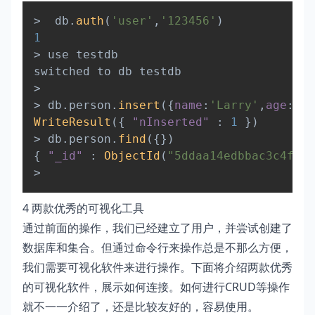
Copy
>
  db
.
auth
(
'user'
,
'123456'
)
1
>
 use testdb

>
>
 db
.
person
.
insert
(
{
name
:
'Larry'
,
age
:
18
}
WriteResult
(
{
"nInserted"
:
1
}
)
>
 db
.
person
.
find
(
{
}
)
{
"_id"
:
ObjectId
(
"5ddaa14edbbac3c4f844
>
4 两款优秀的可视化工具
通过前面的操作，我们已经建立了用户，并尝试创建了
数据库和集合。但通过命令行来操作总是不那么方便，
我们需要可视化软件来进行操作。下面将介绍两款优秀
的可视化软件，展示如何连接。如何进行CRUD等操作
就不一一介绍了，还是比较友好的，容易使用。