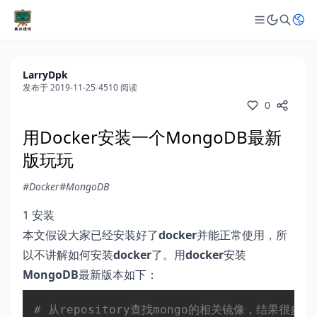
LarryDpk
发布于 2019-11-25
/
4510 阅读
0
用Docker安装一个MongoDB最新
版玩玩
#Docker
#MongoDB
1 安装
本文假设大家已经安装好了
docker
并能正常使用，所
以不讲解如何安装
docker
了。用
docker
安装
MongoDB
最新版本如下：
Copy
# 从repository查找mongo的相关镜像，结果很