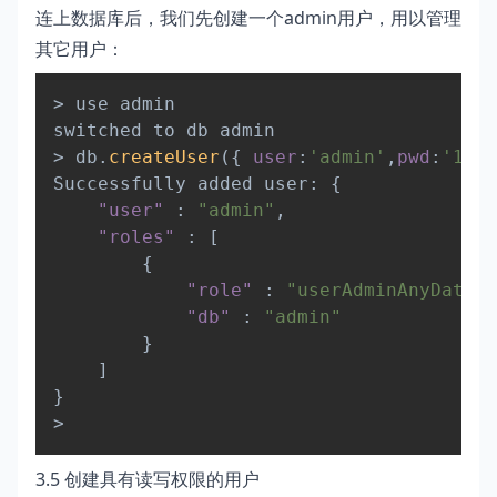
连上数据库后，我们先创建一个admin用户，用以管理
其它用户：
Copy
>
 use admin

>
 db
.
createUser
(
{
user
:
'admin'
,
pwd
:
'1234
Successfully added user
:
{
"user"
:
"admin"
,
"roles"
:
[
{
"role"
:
"userAdminAnyDataba
"db"
:
"admin"
}
]
}
>
3.5 创建具有读写权限的用户