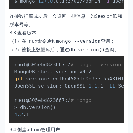
$ mongo 
127.0
.0.1:27017/admin 
-u
 user 
-p
连接数据库成功后，会返回一些信息，如SeesionID和
版本号等。
3.3 查看版本
（1）在linux命令通过
查询；
mongo --version
（2）连接上数据库后，通过
查询。
db.version()
Copy
root@305ebd823667:/
# mongo --version
git
 version: edf6d45851c0b9ee15548f0f847
OpenSSL version: OpenSSL 
1.1
.1  
11
 Sep 
2
root@305ebd823667:/
# mongo
>
 db.version
(
)
4.2
3.4 创建admin管理用户