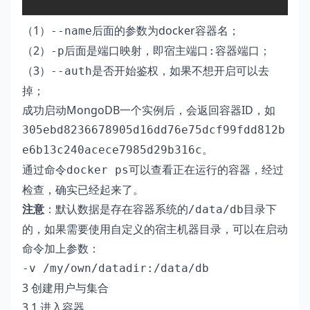
（1）
后面的参数为docker容器名；
--name
（2）
后面是端口映射，即
；
-p
宿主端口:容器端口
（3）
是否开始鉴权，如果不想开启可以去
--auth
掉；
成功启动MongoDB一个实例后，会返回容器ID，如
305ebd8236678905d16dd76e75dcf99fdd812b
。
e6b13c240acece7985d29b316c
通过命令
可以查看正在运行的容器，经过
docker ps
检查，确实已经起来了。
注意
：默认数据是存在容器系统的
目录下
/data/db
的，如果需要使用自定义的宿主机器目录，可以在启动
命令加上参数：
-v /my/own/datadir:/data/db
3 创建用户与集合
3.1 进入容器