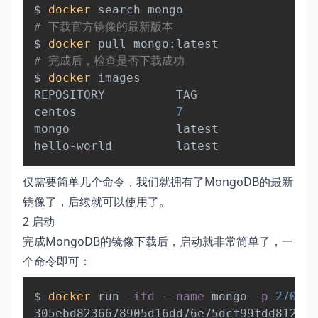
$ 
docker
# 下载官方镜像的最新版本
$ 
docker
# 完成后，检查是否下载成功
$ 
docker
 images

REPOSITORY          TAG                 
centos              
7
                   
mongo               latest              
hello-world         latest              
仅需要简单几个命令，我们就拥有了MongoDB的最新
镜像了，后续就可以使用了。
2 启动
完成MongoDB的镜像下载后，启动就非常简单了，一
个命令即可：
Copy
$ 
docker
 run 
-itd
--name
 mongo 
-p
27017
: