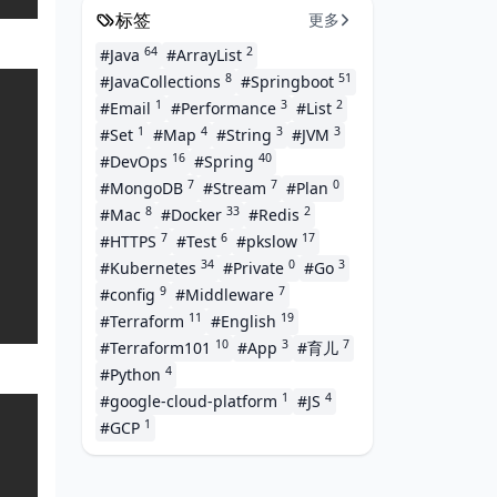
标签
更多
64
2
#Java
#ArrayList
8
51
#JavaCollections
#Springboot
Copy
1
3
2
#Email
#Performance
#List
1
4
3
3
#Set
#Map
#String
#JVM
16
40
#DevOps
#Spring
7
7
0
#MongoDB
#Stream
#Plan
8
33
2
#Mac
#Docker
#Redis
7
6
17
#HTTPS
#Test
#pkslow
34
0
3
#Kubernetes
#Private
#Go
9
7
#config
#Middleware
11
19
#Terraform
#English
10
3
7
#Terraform101
#App
#育儿
4
#Python
1
4
#google-cloud-platform
#JS
Copy
1
#GCP