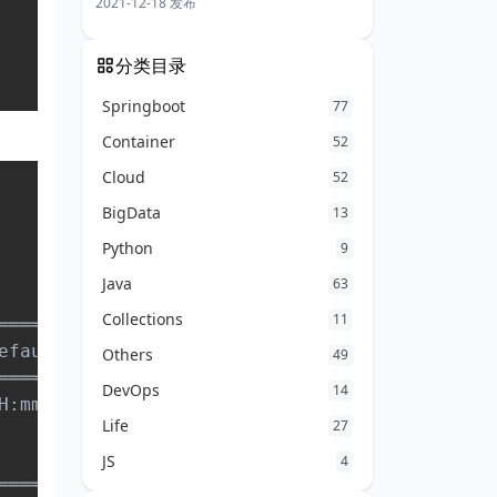
2021-12-18 发布
分类目录
Springboot
77
Container
52
Cloud
52
Copy
BigData
13
Python
9
Java
63
Collections
11
══════════════════╤══════════════════════════
efault            │             Type         
Others
49
══════════════════╪══════════════════════════
DevOps
14
H:mm:ss.SSS       │java.lang.String          
Life
27
                  │                          
                  │                          
JS
4