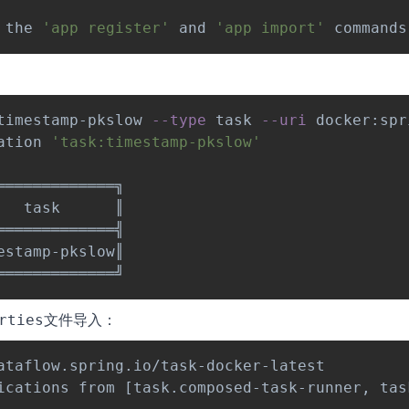
 the 
'app register'
 and 
'app import'
timestamp-pkslow 
--type
 task 
--uri
 docker:spr
ation 
'task:timestamp-pkslow'
════════════╗

  task      ║

════════════╣

stamp-pkslow║

文件导入：
rties
ataflow.spring.io/task-docker-latest

ications from 
[
task.composed-task-runner, tas