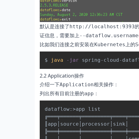
默认是连接了
http://localhost:9393
证信息，需要加上
--dataflow.usernam
比如我们连接之前安装在
上的
Kubernetes
S
$ 
java
-jar
 spring-cloud-dataf
2.2 Application操作
介绍一下
相关操作：
Application
列出所有目前注册的
：
app
dataflow:
>
app list

╔═══╤══════╤═════════╤════╤════
║app│source│processor│sink│    
╠═══╪══════╪═════════╪════╪════
║   │      │         │    │comp