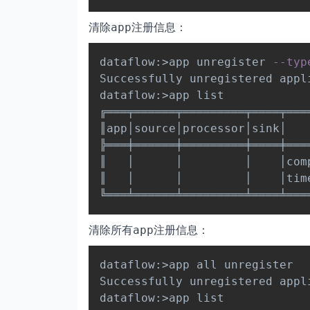
清除
注册信息：
app
dataflow:
>
app unregister 
--typ
Successfully unregistered appl
dataflow:
>
app list

╔═══╤══════╤═════════╤════╤════
║app│source│processor│sink│    
╠═══╪══════╪═════════╪════╪════
║   │      │         │    │comp
║   │      │         │    │time
清除所有
注册信息：
app
dataflow:
>
app all unregister

Successfully unregistered appli
dataflow:
>
app list 
