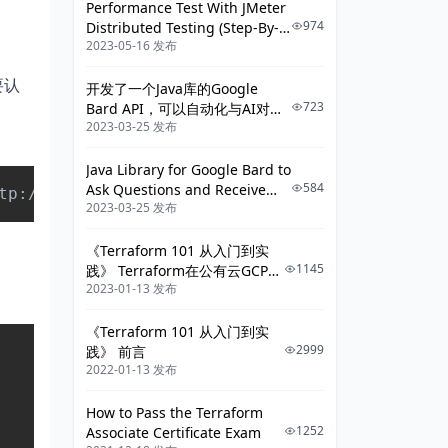
Performance Test With JMeter
974
Distributed Testing (Step-By-
2023-05-16 发布
Step Guide)
要认
开发了一个Java库的Google
723
Bard API，可以自动化与AI对话
2023-03-25 发布
了
Java Library for Google Bard to
Copy
584
Ask Questions and Receive
2023-03-25 发布
Answers
《Terraform 101 从入门到实
1145
践》 Terraform在公有云GCP上
2023-01-13 发布
的应用
《Terraform 101 从入门到实
Copy
2999
践》 前言
2022-01-13 发布
How to Pass the Terraform
1252
Associate Certificate Exam