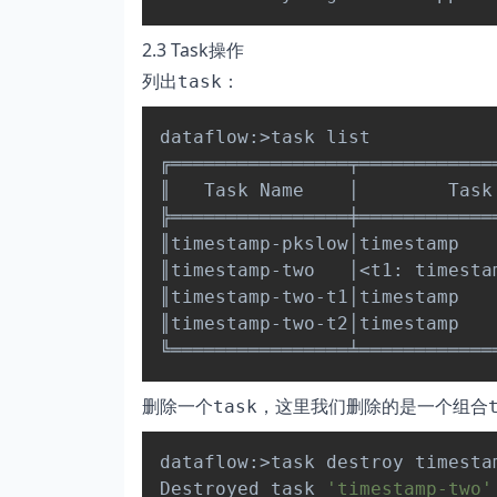
2.3 Task操作
列出
：
task
dataflow:
>
task list

╔════════════════╤════════════
║   Task Name    │        Task
╠════════════════╪════════════
║timestamp-pkslow│timestamp   
║timestamp-two   │
<
t1: timesta
║timestamp-two-t1│timestamp   
║timestamp-two-t2│timestamp   
删除一个
，这里我们删除的是一个组合
task
dataflow:
>
task destroy timestam
Destroyed task 
'timestamp-two'