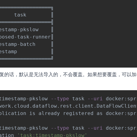
════════════════╗

    task        ║

════════════════╣

stamp-pkslow    ║

osed-task-runner║

stamp-batch     ║

stamp           ║

复的话，默认是无法导入的，不会覆盖。如果想要覆盖，可以加
timestamp-pkslow 
--type
 task 
--uri
 docker:spr
work.cloud.dataflow.rest.client.DataFlowClien
plication is already registered as docker:spr
timestamp-pkslow 
--type
 task 
--uri
 docker:spr
ation 
'task:timestamp-pkslow'