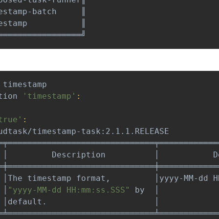
stamp-batch     ║

stamp           ║

 timestamp

tion 
'timestamp'
:
true'
:
udtask/timestamp-task:2.1.1.RELEASE

═╤══════════════════════════════╤════════════
 │         Description          │           D
═╪══════════════════════════════╪════════════
 │The timestamp format,         │yyyy-MM-dd H
 │
"yyyy-MM-dd HH:mm:ss.SSS"
 by  │            
 │default.                      │            