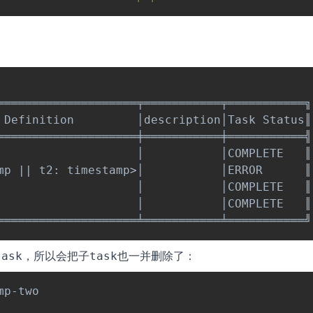
════════════════════╤═══════════╤═══════════╗

 Definition         │description│Task Status║

════════════════════╪═══════════╪═══════════╣

                    │           │COMPLETE   ║

mp 
||
 t2: timestamp
>
│           │ERROR      ║

                    │           │COMPLETE   ║

                    │           │COMPLETE   ║

，所以会把子
也一并删除了：
task
task
p-two
