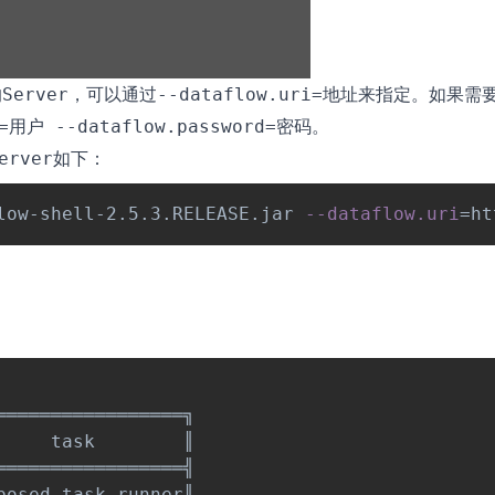
的
，可以通过
来指定。如果需
Server
--dataflow.uri=地址
。
e=用户 --dataflow.password=密码
如下：
erver
low-shell-2.5.3.RELEASE.jar 
--dataflow.uri
=
════════════════╗

    task        ║

════════════════╣

osed-task-runner║
