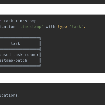
e
 task timestamp

ication 
'timestamp'
 with 
type
'task'
.
════════════════╗

    task        ║

════════════════╣

osed-task-runner║

stamp-batch     ║

cations.
