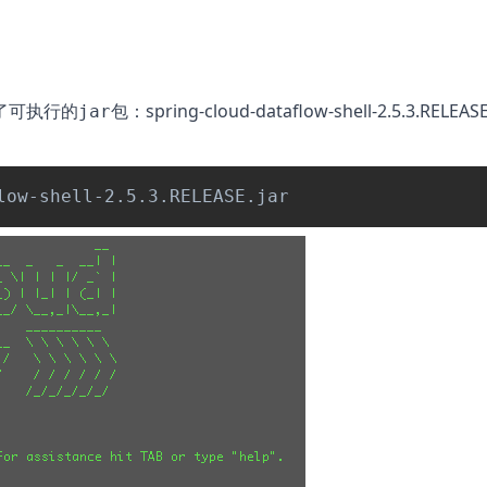
了可执行的
包：
spring-cloud-dataflow-shell-2.5.3.RELEASE
jar