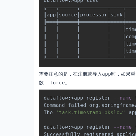
dataflow:
>
app list

╔═══╤══════╤═════════╤════╤════
║app│source│processor│sink│    
╠═══╪══════╪═════════╪════╪════
║   │      │         │    │time
║   │      │         │    │comp
║   │      │         │    │time
║   │      │         │    │time
需要注意的是，在注册或导入
时，如果重
app
数
。
--force
dataflow:
>
app register 
--name
 
Command failed org.springframe
The 
'task:timestamp-pkslow'
 ap
dataflow:
>
app register 
--name
 
Successfully registered applic