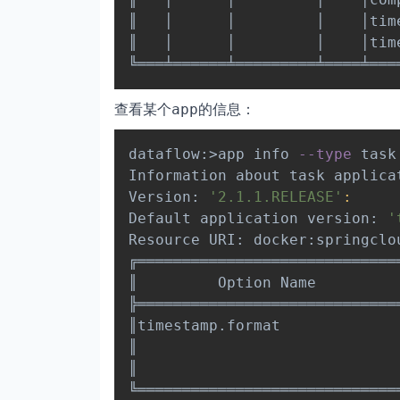
║   │      │         │    │time
║   │      │         │    │time
查看某个
的信息：
app
dataflow:
>
app info 
--type
 task
Information about task applica
Version: 
'2.1.1.RELEASE'
:
Default application version: 
'
Resource URI: docker:springclo
╔═════════════════════════════
║         Option Name         
╠═════════════════════════════
║timestamp.format             
║                             
║                             