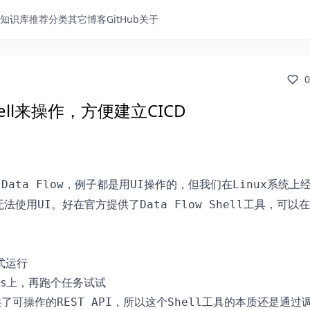
知识库
推荐分类
其它博客
GitHub
关于
0
w用Shell来操作，方便建立CICD
，例子都是用
操作的，但我们在
系统上
 Data Flow
UI
Linux
无法使用
。好在官方提供了
工具，可以在
UI
Data Flow Shell
模式运行
rnetes上，再跑个任务试试
供了可操作的
，所以这个
工具的本质还是通过
REST API
Shell