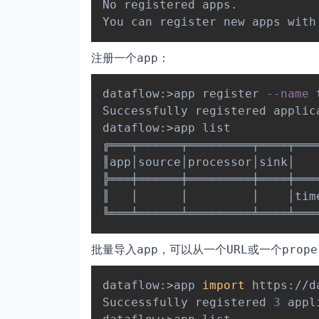
No registered apps.

You can register new apps with
注册一个
：
app
dataflow:
>
app register 
--name
 
Successfully registered applic
dataflow:
>
app list

╔═══╤══════╤═════════╤════╤════
║app│source│processor│sink│    
╠═══╪══════╪═════════╪════╪════
║   │      │         │    │time
批量导入
，可以从一个
或一个
app
URL
prope
dataflow:
>
app 
import
 https://d
Successfully registered 
3
 appl