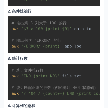
2. 条件过滤行
Copy
# 输出第 3 列大于 100 的行  
awk
'$3 > 100 {print $0}'
 data.txt  

# 输出包含 "ERROR" 的行  
awk
'/ERROR/ {print}'
3. 统计行数
Copy
# 统计文件总行数  
awk
'END {print NR}'
 file.txt  

# 统计匹配正则的行数（例如统计 404 状态码）  
awk
'/ 404 / {count++} END {print count}
4. 计算列的总和