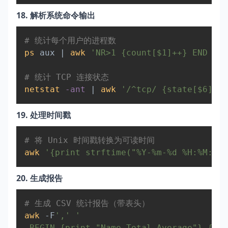
18. 解析系统命令输出
Copy
# 统计每个用户的进程数  
ps
 aux 
|
awk
'NR>1 {count[$1]++} END {fo
# 统计 TCP 连接状态  
netstat
-ant
|
awk
'/^tcp/ {state[$6]++}
19. 处理时间戳
Copy
# 将 Unix 时间戳转换为可读时间  
awk
'{print strftime("%Y-%m-%d %H:%M:%S"
20. 生成报告
Copy
# 生成 CSV 统计报告（带表头）  
awk
 -F
','
'  

 BEGIN {print "Name,Total,Average"} { su