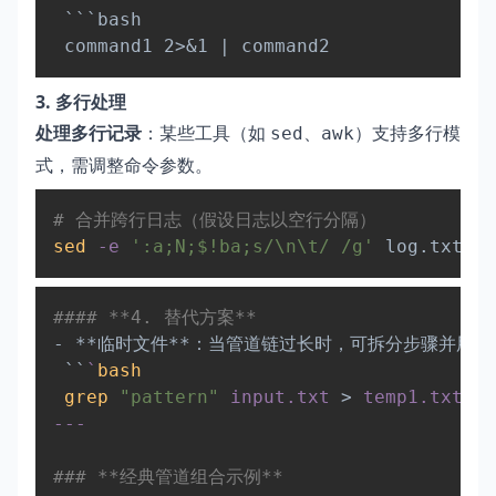
Copy
 ```bash  

3. 多行处理
处理多行记录
：某些工具（如
、
）支持多行模
sed
awk
式，需调整命令参数。
Copy
# 合并跨行日志（假设日志以空行分隔）  
sed
-e
':a;N;$!ba;s/\n\t/ /g'
 log.txt 
|
Copy
#### **4. 替代方案**  
- **临时文件**：当管道链过长时，可拆分步骤并用临
 ``
`
bash
grep
"pattern"
 input.txt 
>
 temp1.txt  
s
---  

### **经典管道组合示例**  