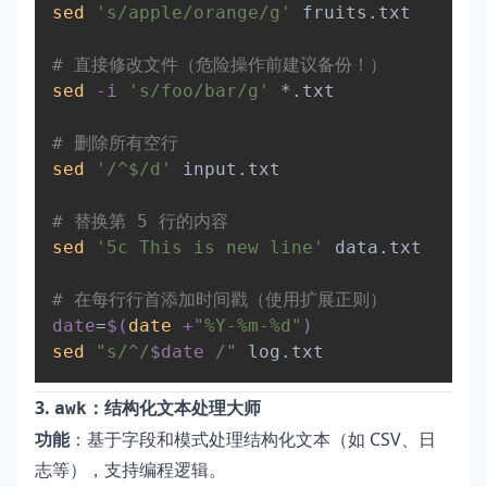
sed
's/apple/orange/g'
 fruits.txt  

# 直接修改文件（危险操作前建议备份！）  
sed
-i
's/foo/bar/g'
 *.txt  

# 删除所有空行  
sed
'/^$/d'
 input.txt  

# 替换第 5 行的内容  
sed
'5c This is new line'
 data.txt  

# 在每行行首添加时间戳（使用扩展正则）  
date
=
$(
date
 +
"%Y-%m-%d"
)
sed
"s/^/
$date
 /"
3.
：结构化文本处理大师
awk
功能
：基于字段和模式处理结构化文本（如 CSV、日
志等），支持编程逻辑。