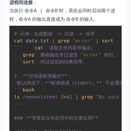
进程间连接
：
当执行
时，系统会同时启动两个进
命令A | 命令B
程，
的输出直接成为
的输入。
命令A
命令B
Copy
# 示例：生成数据 -> 过滤 -> 排序  
cat
 data.txt 
|
grep
"error"
|
sort
``
`
 - 
`
cat
`
 读取文件内容并输出。  

- 
`
grep
`
 接收输出并过滤含 
"error"
 的行。  

- 
`
sort
`
 对过滤后的结果排序。  

2
. **仅传递标准输出**：    

 默认情况下，**标准错误（stderr）** 不会通过
`
`
`
bash
ls
 /nonexistent 
2
>
&1
|
grep
"No such fil
---  

### **管道在文本处理中的主要应用**  