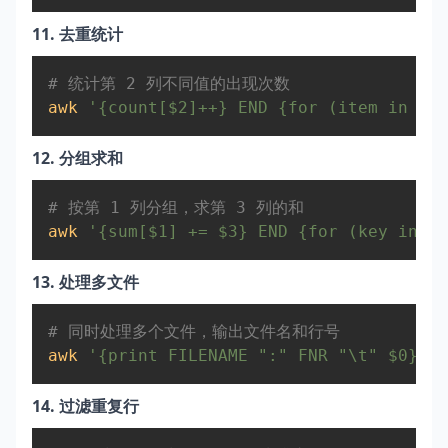
11. 去重统计
Copy
# 统计第 2 列不同值的出现次数  
awk
'{count[$2]++} END {for (item in cou
12. 分组求和
Copy
# 按第 1 列分组，求第 3 列的和  
awk
'{sum[$1] += $3} END {for (key in su
13. 处理多文件
Copy
# 同时处理多个文件，输出文件名和行号  
awk
'{print FILENAME ":" FNR "\t" $0}'
14. 过滤重复行
Copy