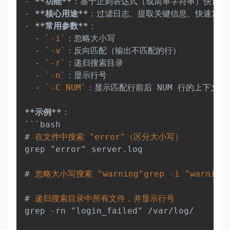
-
**
功能
**
-
**
核心用途
**
-
**
常用参数
**
：  

-
`-i`
：忽略大小写  

-
`-v`
：反向匹配（输出不匹配的行）  

-
`-r`
：递归搜索目录  

-
`-n`
：显示行号  

-
`-C NUM`
：显示匹配行前后 NUM 行的上下文  

**
示例
**
：  

#
 在文件中搜索 "error"（区分大小写）  
grep "error" server.log  

#
 忽略大小写搜索 "warning"grep -i "warning"
#
 递归搜索目录中所有文件，并显示行号  
grep -rn "login_failed" /var/log/  
