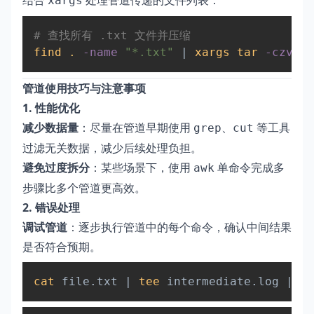
结合
处理管道传递的文件列表：
xargs
Copy
# 查找所有 .txt 文件并压缩  
find
.
-name
"*.txt"
|
xargs
tar
-czvf
管道使用技巧与注意事项
1. 性能优化
减少数据量
：尽量在管道早期使用
、
等工具
grep
cut
过滤无关数据，减少后续处理负担。
避免过度拆分
：某些场景下，使用
单命令完成多
awk
步骤比多个管道更高效。
2. 错误处理
调试管道
：逐步执行管道中的每个命令，确认中间结果
是否符合预期。
Copy
cat
 file.txt 
|
tee
 intermediate.log 
|
gr