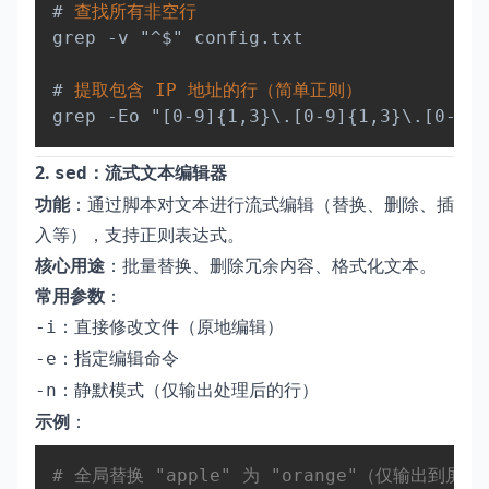
#
 查找所有非空行  
grep -v "^$" config.txt  

#
 提取包含 IP 地址的行（简单正则）  
2.
：流式文本编辑器
sed
功能
：通过脚本对文本进行流式编辑（替换、删除、插
入等），支持正则表达式。
核心用途
：批量替换、删除冗余内容、格式化文本。
常用参数
：
：直接修改文件（原地编辑）
-i
：指定编辑命令
-e
：静默模式（仅输出处理后的行）
-n
示例
：
Copy
# 全局替换 "apple" 为 "orange"（仅输出到屏幕