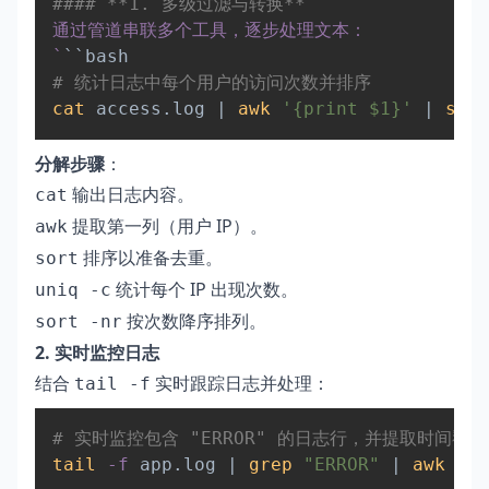
#### **1. 多级过滤与转换**  
`
# 统计日志中每个用户的访问次数并排序  
cat
 access.log 
|
awk
'{print $1}'
|
sort
分解步骤
：
输出日志内容。
cat
提取第一列（用户 IP）。
awk
排序以准备去重。
sort
统计每个 IP 出现次数。
uniq -c
按次数降序排列。
sort -nr
2. 实时监控日志
结合
实时跟踪日志并处理：
tail -f
Copy
# 实时监控包含 "ERROR" 的日志行，并提取时间戳和
tail
-f
 app.log 
|
grep
"ERROR"
|
awk
'{p