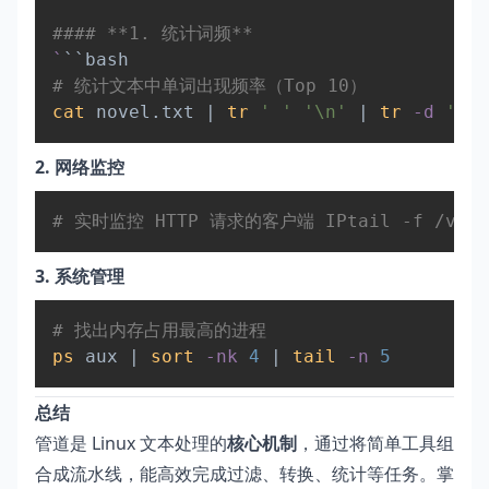
#### **1. 统计词频**  
`
# 统计文本中单词出现频率（Top 10）  
cat
 novel.txt 
|
tr
' '
'\n'
|
tr
-d
'.,!
2. 网络监控
Copy
# 实时监控 HTTP 请求的客户端 IPtail -f /var/log
3. 系统管理
Copy
# 找出内存占用最高的进程  
ps
 aux 
|
sort
-nk
4
|
tail
-n
5
总结
管道是 Linux 文本处理的
核心机制
，通过将简单工具组
合成流水线，能高效完成过滤、转换、统计等任务。掌