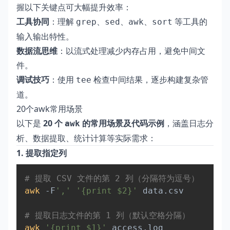
握以下关键点可大幅提升效率：
工具协同
：理解
、
、
、
等工具的
grep
sed
awk
sort
输入输出特性。
数据流思维
：以流式处理减少内存占用，避免中间文
件。
调试技巧
：使用
检查中间结果，逐步构建复杂管
tee
道。
20个awk常用场景
以下是
20 个
的常用场景及代码示例
，涵盖日志分
awk
析、数据提取、统计计算等实际需求：
1. 提取指定列
Copy
# 提取 CSV 文件的第 2 列（分隔符为逗号）  
awk
 -F
','
'{print $2}'
 data.csv  

# 提取日志文件的第 1 列（默认空格分隔）  
awk
'{print $1}'