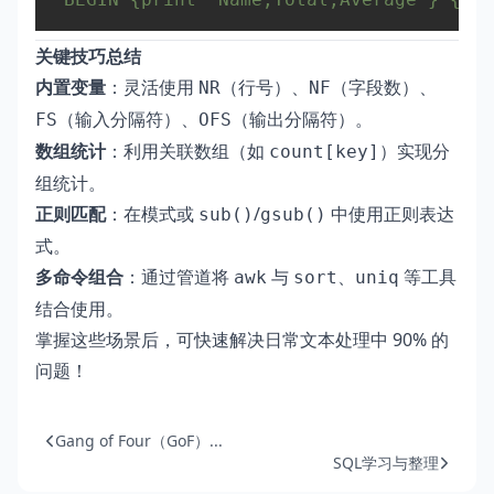
关键技巧总结
内置变量
：灵活使用
（行号）、
（字段数）、
NR
NF
（输入分隔符）、
（输出分隔符）。
FS
OFS
数组统计
：利用关联数组（如
）实现分
count[key]
组统计。
正则匹配
：在模式或
/
中使用正则表达
sub()
gsub()
式。
多命令组合
：通过管道将
与
、
等工具
awk
sort
uniq
结合使用。
掌握这些场景后，可快速解决日常文本处理中 90% 的
问题！
Gang of Four（GoF）...
SQL学习与整理