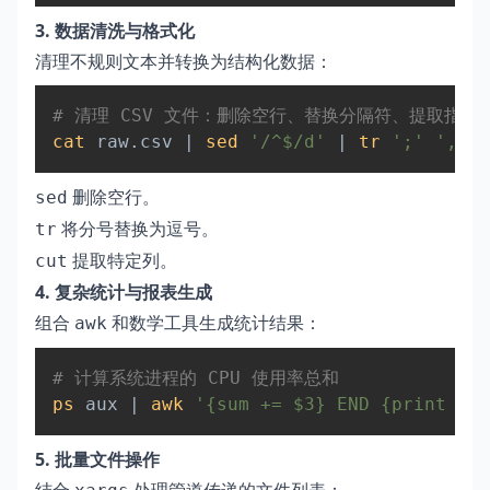
3. 数据清洗与格式化
清理不规则文本并转换为结构化数据：
Copy
# 清理 CSV 文件：删除空行、替换分隔符、提取指定列
cat
 raw.csv 
|
sed
'/^$/d'
|
tr
';'
','
|
删除空行。
sed
将分号替换为逗号。
tr
提取特定列。
cut
4. 复杂统计与报表生成
组合
和数学工具生成统计结果：
awk
Copy
# 计算系统进程的 CPU 使用率总和  
ps
 aux 
|
awk
'{sum += $3} END {print "To
5. 批量文件操作