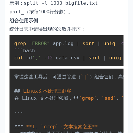
示例：
split -l 1000 bigfile.txt
（按每1000行分割）。
part_
组合使用示例
统计日志中错误出现的次数并排序：
Copy
grep
"ERROR"
 app.log 
|
sort
|
uniq
-c
|
`
cut
 -d
','
-f2
 data.csv 
|
sort
|
uniq
Copy
掌握这些工具后，可通过管道（
`|`
）组合它们，高效处
##
 Linux文本处理三剑客  
在 Linux 文本处理领域，
**
`grep`
、
`sed`
、
`awk
---
###
 **1. `grep`：文本搜索之王**  