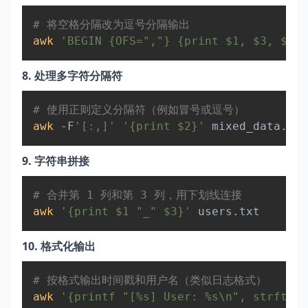
Copy
# 将空格分隔改为逗号分隔输出  
awk
'BEGIN {OFS=","} {print $1, $3, $5}'
8. 处理多字符分隔符
Copy
# 使用正则定义分隔符（例如冒号或逗号）  
awk
 -F
'[:,]'
'{print $2}'
9. 字符串拼接
Copy
# 合并第 1 列和第 3 列，用下划线连接  
awk
'{print $1 "_" $3}'
10. 格式化输出
Copy
# 按格式输出时间戳和用户名（类似日志格式）  
awk
'{printf "[%s] User: %s\n", strftime