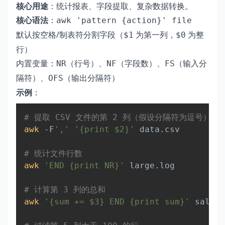
核心用途
：统计报表、字段提取、复杂数据转换。
核心语法
：
awk 'pattern {action}' file
默认按空格/制表符分割字段（
为第一列，
为整
$1
$0
行）
内置变量：
（行号）、
（字段数）、
（输入分
NR
NF
FS
隔符）、
（输出分隔符）
OFS
示例
：
Copy
# 提取 CSV 文件的第 2 列（假设分隔符为逗号）  
awk
 -F
','
'{print $2}'
 data.csv  

# 统计文件行数  
awk
'END {print NR}'
 large.log  

# 计算第 3 列的总和  
awk
'{sum += $3} END {print sum}'
 sales.