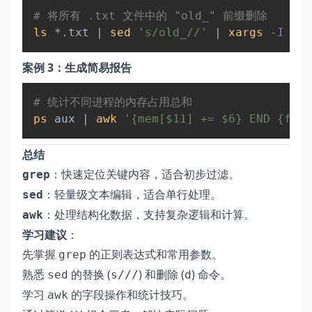
Copy
# 将所有 .txt 文件中的 "old_" 前缀删除  
ls
 *.txt 
|
sed
's/old_//'
|
xargs
-I
{
}
案例 3：生成简易报告
Copy
# 统计不同进程的内存占用总和  
ps
 aux 
|
awk
'{mem[$11] += $6} END {for 
总结
：快速定位关键内容，适合初步过滤。
grep
：轻量级文本编辑，适合单行处理。
sed
：处理结构化数据，支持复杂逻辑和计算。
awk
学习建议
：
先掌握
的正则表达式和常用参数。
grep
熟悉
的替换 (
) 和删除 (
) 命令。
sed
s///
d
学习
的字段操作和统计技巧。
awk