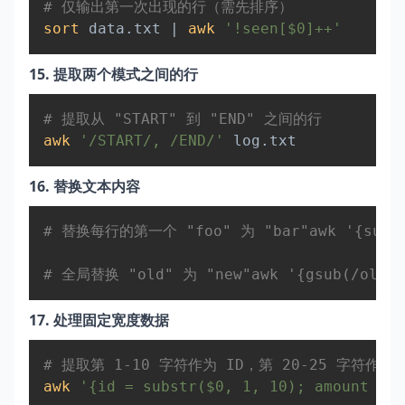
# 仅输出第一次出现的行（需先排序）  
sort
 data.txt 
|
awk
'!seen[$0]++'
15. 提取两个模式之间的行
Copy
# 提取从 "START" 到 "END" 之间的行  
awk
'/START/, /END/'
16. 替换文本内容
Copy
# 替换每行的第一个 "foo" 为 "bar"awk '{sub(/f
# 全局替换 "old" 为 "new"awk '{gsub(/old/, 
17. 处理固定宽度数据
Copy
# 提取第 1-10 字符作为 ID，第 20-25 字符作为
awk
'{id = substr($0, 1, 10); amount = s